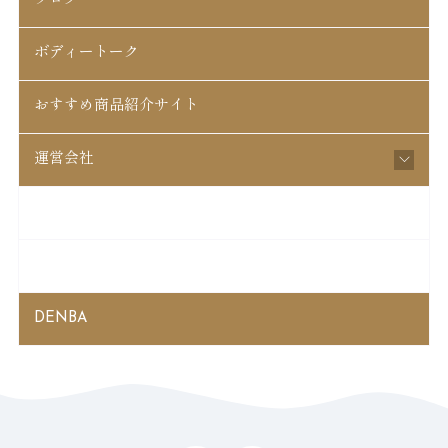
ブログ
ボディートーク
おすすめ商品紹介サイト
運営会社
松戸はちがさき整骨院
起立性調節障害
DENBA