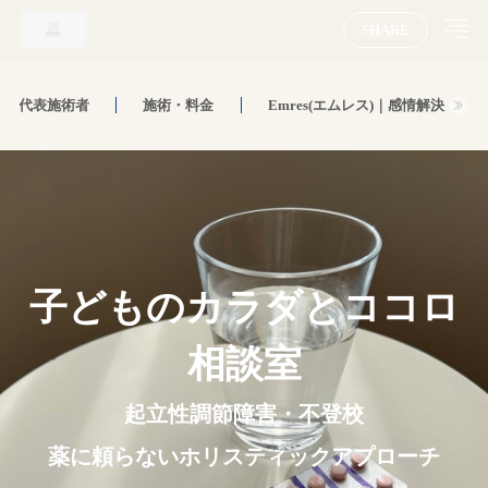
SHARE
代表施術者
施術・料金
Emres(エムレス)｜感情解決
子どものカラダとココロ
相談室
起立性調節障害・不登校
薬に頼らないホリスティックアプローチ