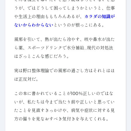
そんな機会を奪いたいと思う親はきっといないと思
うが、ではどうして困ってしまうかというと、仕事
や生活上の理由ももちろんあるが、
カラダの知識が
ないからわからない
というのが根っこにある。
風邪を引いて、熱が出たら冷やす、咳や鼻水が出た
ら薬、スポーツドリンクで水分補給…現代の対処法
はざっとこんな感じだろう。
実は野口整体理論での風邪の過ごし方はそれとはほ
ぼ正反対だ。
この本に書かれていることが100％正しいのではな
いが、私たちは今まで当たり前や正しいと思ってい
たことを見直すきっかけや、病気や症状に対する見
方の偏りを見なおすべき気付きを与えてくれる。