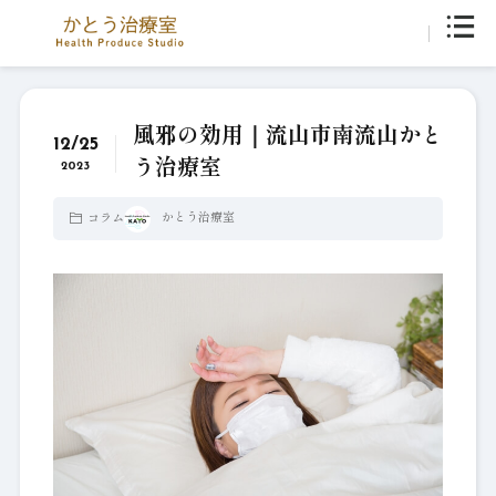
風邪の効用｜流山市南流山かと
12/25
う治療室
2023
かとう治療室
コラム