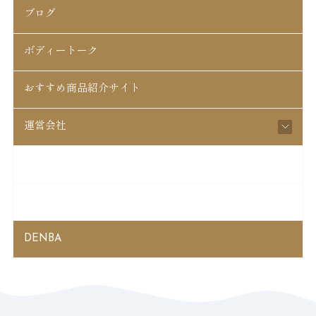
ブログ
ボディートーク
おすすめ商品紹介サイト
運営会社
松戸はちがさき整骨院
起立性調節障害
DENBA