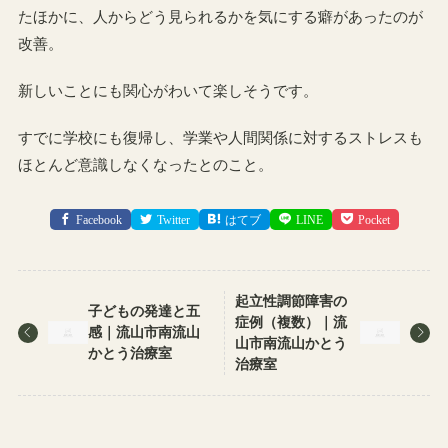
たほかに、人からどう見られるかを気にする癖があったのが
改善。
新しいことにも関心がわいて楽しそうです。
すでに学校にも復帰し、学業や人間関係に対するストレスも
ほとんど意識しなくなったとのこと。
Facebook
Twitter
はてブ
LINE
Pocket
起立性調節障害の
子どもの発達と五
症例（複数）｜流
感｜流山市南流山
山市南流山かとう
かとう治療室
治療室