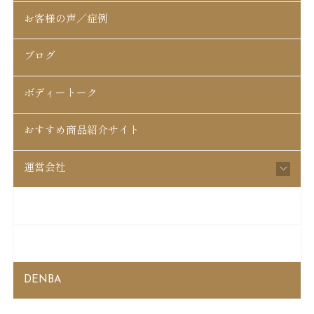
お客様の声／症例
ブログ
ボディートーク
おすすめ商品紹介サイト
運営会社
松戸はちがさき整骨院
起立性調節障害
DENBA