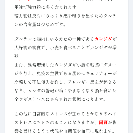
用途で強力粉に多く含まれます。
薄力粉は反対にさっくり感や軽さを出すためグルテ
ンの含有量は少なめです。
グルテンは腸内にいるカビの一種である
カンジダ
が
大好物の物質で、小麦を食べることでカンジダが増
殖。
また、異常増殖したカンジダが小腸の粘膜にダメー
ジを与え、免疫の主役である腸のセキュリティーが
崩壊して不法侵入を許し、アレルギー反応が起きる
など、カラダの警報が鳴りやまなくなり脳を含めた
全身がストレスにさらされた状態になります。
この他に日常的なストレスが加わるとかなりのハイ
ストレスにさらされることになりますが、
副腎
が影
響を受けるとうつ状態や血糖値や血圧に現れます。