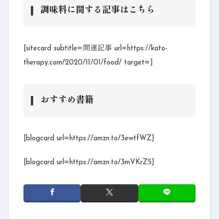
調味料に関する記事はこちら
[sitecard subtitle=関連記事 url=https://kato-
therapy.com/2020/11/01/food/ target=]
おすすめ書籍
[blogcard url=https://amzn.to/3ewtfWZ]
[blogcard url=https://amzn.to/3mVKrZ5]