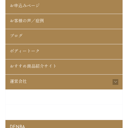
お申込みページ
お客様の声／症例
ブログ
ボディートーク
おすすめ商品紹介サイト
運営会社
松戸はちがさき整骨院
起立性調節障害
DENBA